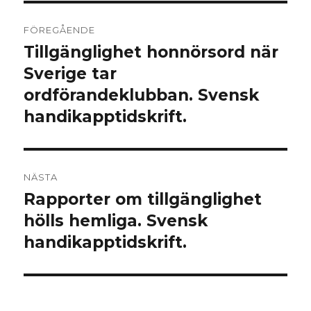
Inläggsnavigering
FÖREGÅENDE
Tillgänglighet honnörsord när
Föregående
Sverige tar
inlägg:
ordförandeklubban. Svensk
handikapptidskrift.
NÄSTA
Rapporter om tillgänglighet
Nästa
hölls hemliga. Svensk
inlägg:
handikapptidskrift.