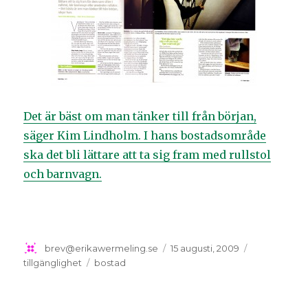
Det är bäst om man tänker till från början,
säger Kim Lindholm. I hans bostadsområde
ska det bli lättare att ta sig fram med rullstol
och barnvagn.
Författare
brev@erikawermeling.se
Postat
15 augusti, 2009
Kategorier
tillgänglighet
Taggar
bostad